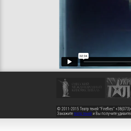
© 2011-2015
Театр теней "Fireflies"
+38(073)
Закажите
театр теней
и Вы получите удивите