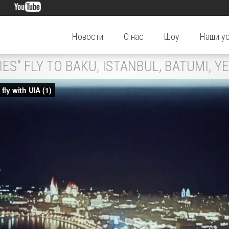
Новости
О нас
Шоу
Наши у
IES" FLY TO BAKU, ISTANBUL, BATUMI, 