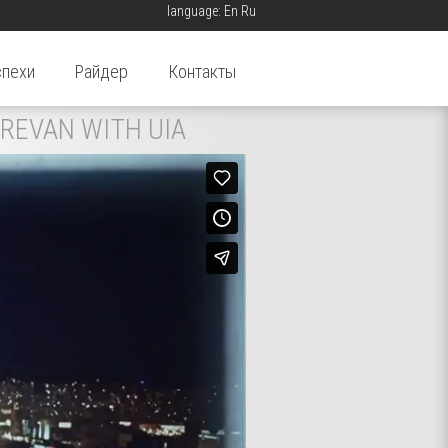
language:
En
Ru
спехи
Райдер
Контакты
YEREVAN WITH UIA