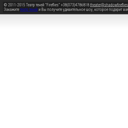
© 2011-2015
Театр теней "Fireflies"
+38(073)4786818
theater@shadowfireflies
Закажите
театр теней
и Вы получите удивительное шоу, которое подарит ва