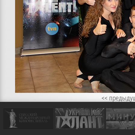
<< предыду