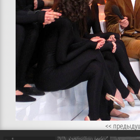
<< предыду