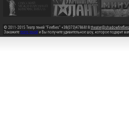
© 2011-2015
Театр теней "Fireflies"
+38(073)4786818
theater@shadowfireflies
Закажите
театр теней
и Вы получите удивительное шоу, которое подарит ва